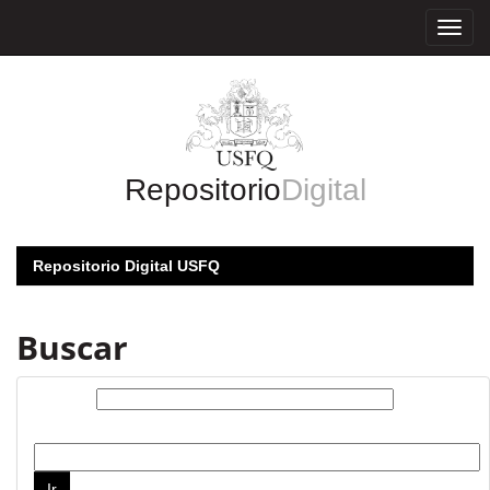
Skip
navigation
Repositorio
Digital
Repositorio Digital USFQ
Buscar
Buscar:
por