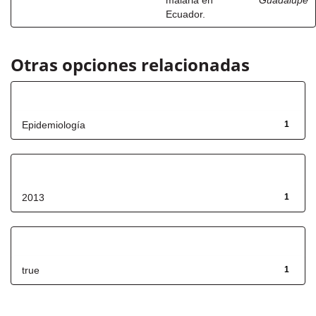
malaria en
Guadalupe
Ecuador.
Otras opciones relacionadas
Título
Epidemiología
1
Fecha de lanzamiento
2013
1
Has File(s)
true
1