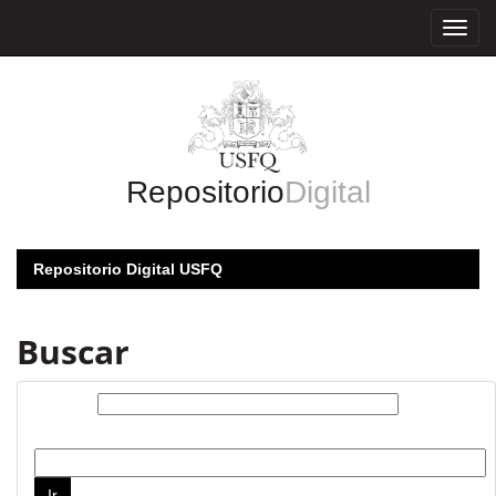
Skip
navigation
Repositorio
Digital
Repositorio Digital USFQ
Buscar
Buscar:
por