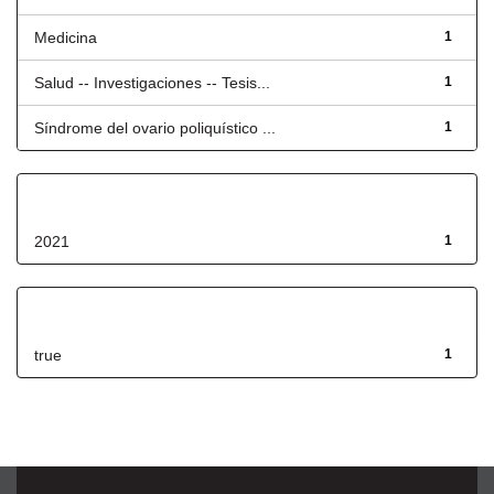
Medicina
1
Salud -- Investigaciones -- Tesis...
1
Síndrome del ovario poliquístico ...
1
Fecha de lanzamiento
2021
1
Has File(s)
true
1