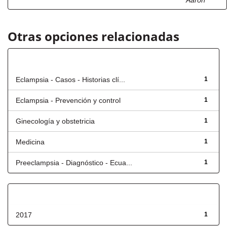
Aarón
Otras opciones relacionadas
Título
Eclampsia - Casos - Historias clí...
1
Eclampsia - Prevención y control
1
Ginecología y obstetricia
1
Medicina
1
Preeclampsia - Diagnóstico - Ecua...
1
Fecha de lanzamiento
2017
1