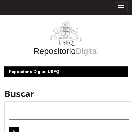
Skip
navigation
Repositorio
Digital
Repositorio Digital USFQ
Buscar
Buscar:
por