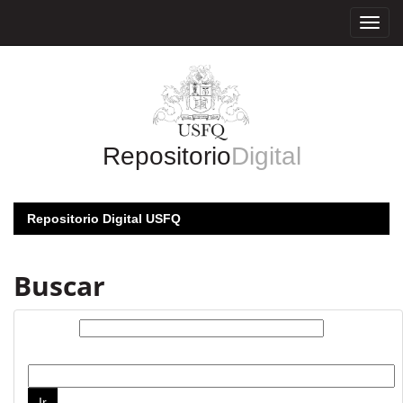
Skip
navigation
Repositorio
Digital
Repositorio Digital USFQ
Buscar
Buscar:
por