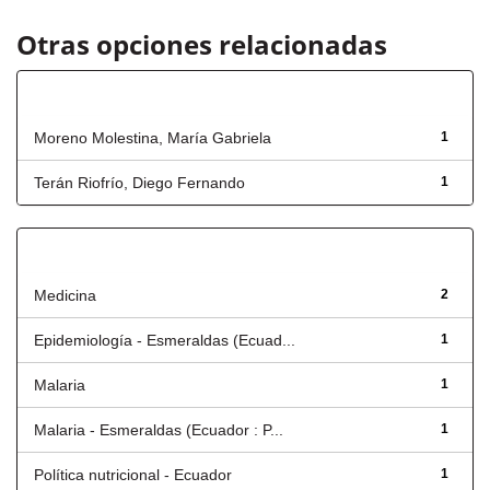
Otras opciones relacionadas
Autor
Moreno Molestina, María Gabriela
1
Terán Riofrío, Diego Fernando
1
Título
Medicina
2
Epidemiología - Esmeraldas (Ecuad...
1
Malaria
1
Malaria - Esmeraldas (Ecuador : P...
1
Política nutricional - Ecuador
1