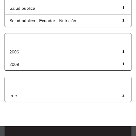
Salud publica
1
Salud pública - Ecuador - Nutrición
1
Fecha de lanzamiento
2006
1
2009
1
Has File(s)
true
2