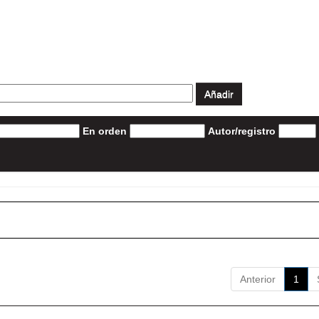
En orden
Autor/registro
Anterior
1