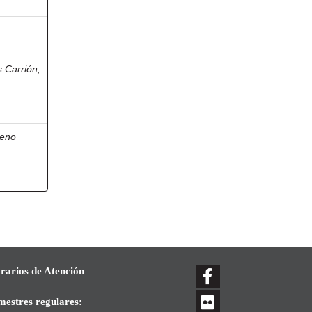
s Carrión,
reno
rarios de Atención
mestres regulares: