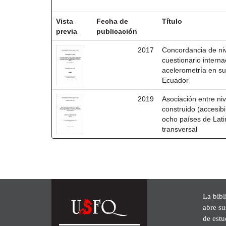
Resultados por ítem:
Vista
Fecha de
Título
previa
publicación
2017
Concordancia de niv
cuestionario interna
acelerometría en su
Ecuador
2019
Asociación entre niv
construido (accesibi
ocho países de Lati
transversal
La bibl
abre su
de est