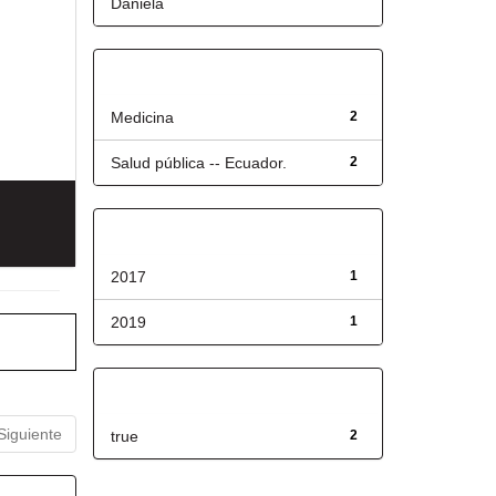
Daniela
Título
Medicina
2
Salud pública -- Ecuador.
2
Fecha de lanzamiento
2017
1
2019
1
Has File(s)
Siguiente
true
2