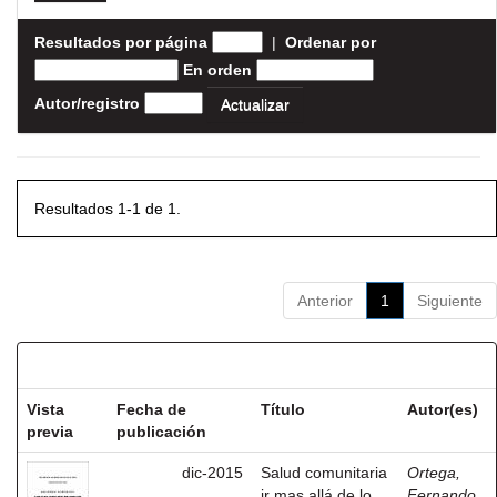
Resultados por página
|
Ordenar por
En orden
Autor/registro
Resultados 1-1 de 1.
Anterior
1
Siguiente
Resultados por ítem:
Vista
Fecha de
Título
Autor(es)
previa
publicación
dic-2015
Salud comunitaria
Ortega,
ir mas allá de lo
Fernando