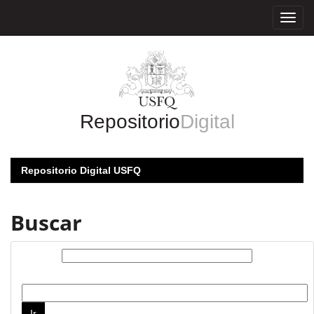
Skip
navigation
Repositorio
Digital
Repositorio Digital USFQ
Buscar
Buscar:
por