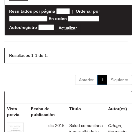
Resultados por página
|
Ordenar por
En orden
Autor/registro
Resultados 1-1 de 1.
Anterior
1
Siguiente
Resultados por ítem:
Vista
Fecha de
Título
Autor(es)
previa
publicación
dic-2015
Salud comunitaria
Ortega,
ir mas allá de lo
Fernando