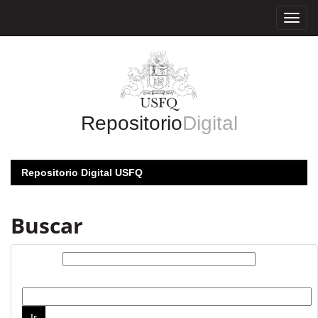
Skip
navigation
Repositorio
Digital
Repositorio Digital USFQ
Buscar
Buscar:
por