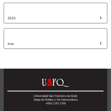
Fecha de lanzamiento
2015
1
Has File(s)
true
1
Universidad San Francisco de Quito
Diego de Robles y Vía Interoceánica
+593 2 297 1700