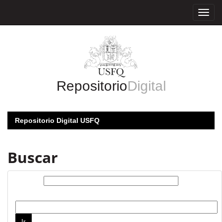
Skip
navigation
Repositorio
Digital
Repositorio Digital USFQ
Buscar
Buscar:
por