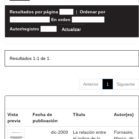
Resultados por página
|
Ordenar por
En orden
Autor/registro
Resultados 1-1 de 1.
Anterior
1
Siguiente
Resultados por ítem:
Vista
Fecha de
Título
Autor(es)
previa
publicación
dic-2009
La relación entre
Fornasini,
el índice de la
Marco, dir.
;