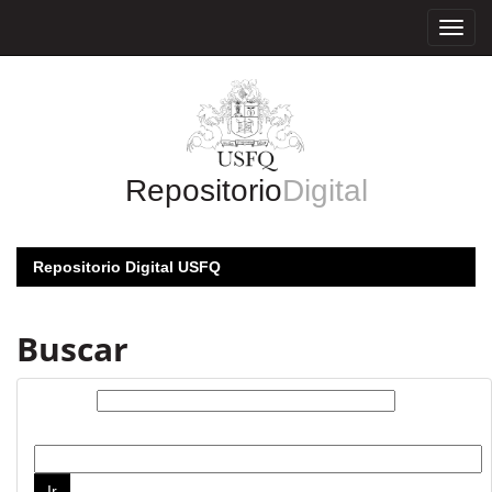
Skip
navigation
Repositorio
Digital
Repositorio Digital USFQ
Buscar
Buscar:
por