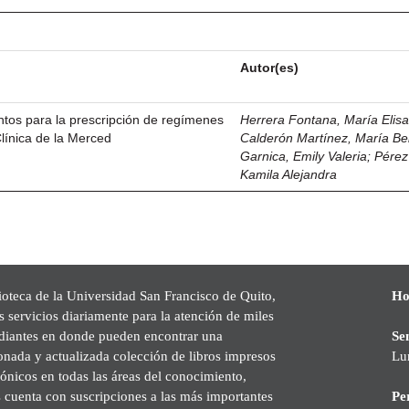
Autor(es)
tos para la prescripción de regímenes
Herrera Fontana, María Elisa,
Clínica de la Merced
Calderón Martínez, María Be
Garnica, Emily Valeria
;
Pérez 
Kamila Alejandra
ioteca de la Universidad San Francisco de Quito,
Ho
s servicios diariamente para la atención de miles
udiantes en donde pueden encontrar una
Se
onada y actualizada colección de libros impresos
Lu
rónicos en todas las áreas del conocimiento,
cuenta con suscripciones a las más importantes
Pe