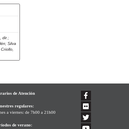
 dir.
;
lén
;
Silva
Criollo,
rarios de Atención
mestres regulares:
nes a viernes: de 7h00 a 21h00
ríodos de verano: