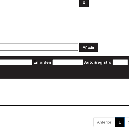
En orden
Autor/registro
Anterior
1