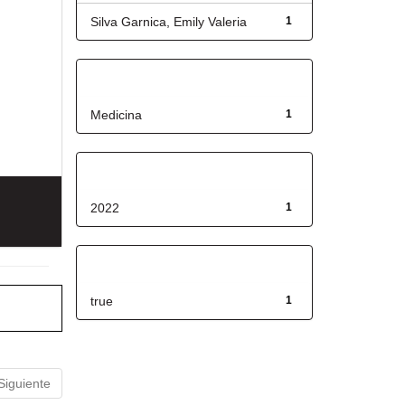
Silva Garnica, Emily Valeria
1
Título
Medicina
1
Fecha de lanzamiento
2022
1
Has File(s)
true
1
Siguiente