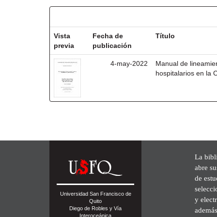
Resultados por ítem:
Vista
Fecha de
Título
previa
publicación
4-may-2022
Manual de lineamien
hospitalarios en la 
La bibl
abre su
de est
selecci
Universidad San Francisco de
y elect
Quito
Diego de Robles y Vía
además 
Interoceánica