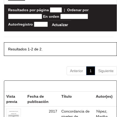
Resultados por página
|
Ordenar por
En orden
Autor/registro
Resultados 1-2 de 2.
Anterior
1
Siguiente
Resultados por ítem:
Vista
Fecha de
Título
Autor(es)
previa
publicación
2017
Concordancia de
Yépez,
niveles de
Martha,