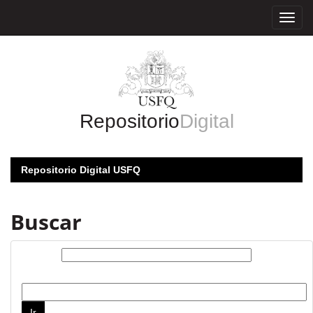
Skip
navigation
Repositorio
Digital
Repositorio Digital USFQ
Buscar
Buscar:
por