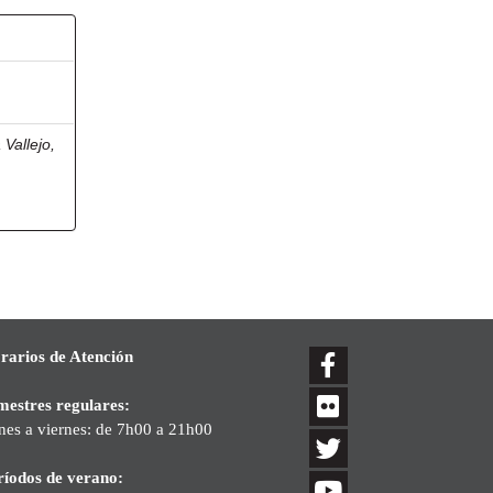
 Vallejo,
rarios de Atención
mestres regulares:
nes a viernes: de 7h00 a 21h00
ríodos de verano: