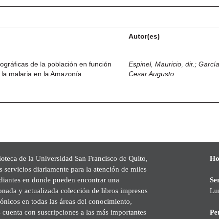
Autor(es)
ográficas de la población en función
Espinel, Mauricio, dir.
;
García
 la malaria en la Amazonía
Cesar Augusto
ioteca de la Universidad San Francisco de Quito,
Ho
s servicios diariamente para la atención de miles
udiantes en donde pueden encontrar una
Se
onada y actualizada colección de libros impresos
Lu
rónicos en todas las áreas del conocimiento,
cuenta con suscripciones a las más importantes
Pe