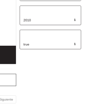
Fecha de lanzamiento
2010
1
Has File(s)
true
1
Siguiente