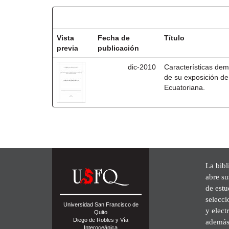
Resultados por ítem:
Vista
Fecha de
Título
previa
publicación
dic-2010
Características dem
de su exposición de
Ecuatoriana.
La bibl
abre su
de est
selecci
Universidad San Francisco de
y elect
Quito
Diego de Robles y Vía
además 
Interoceánica