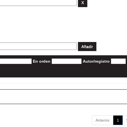
En orden
Autor/registro
Anterior
1