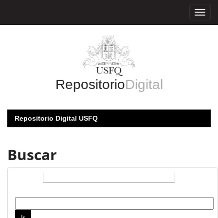
Skip
navigation
Repositorio
Digital
Repositorio Digital USFQ
Buscar
Buscar:
por