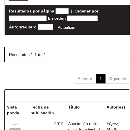
Resultados por página
|
Ordenar por
En orden
Autor/registro
Resultados 1-1 de 1.
Anterior
1
Siguiente
Resultados por ítem:
Vista
Fecha de
Título
Autor(es)
previa
publicación
2019
Asociación entre
Yépez,
nivel de actividad
Martha,