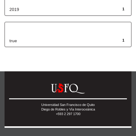
2019
1
Has File(s)
true
1
Universidad San Francisco de Quito
Diego de Robles y Vía Interoceánica
+593 2 297 1700