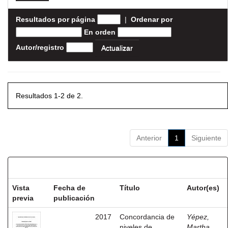
Resultados por página
|
Ordenar por
En orden
Autor/registro
Resultados 1-2 de 2.
Anterior
1
Siguiente
Resultados por ítem:
Vista
Fecha de
Título
Autor(es)
previa
publicación
2017
Concordancia de
Yépez,
niveles de
Martha,