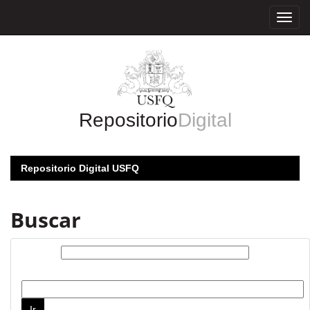
Skip
navigation
Repositorio
Digital
Repositorio Digital USFQ
Buscar
Buscar:
por