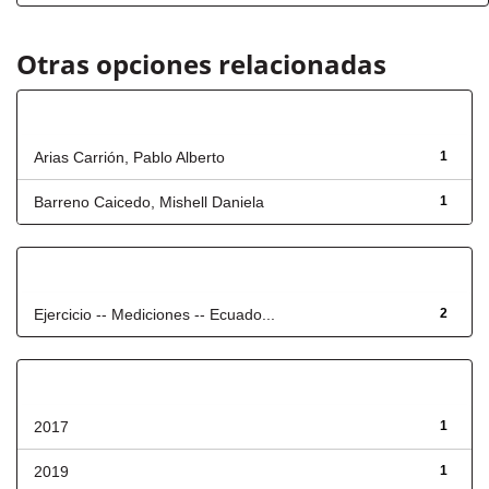
Otras opciones relacionadas
Autor
Arias Carrión, Pablo Alberto
1
Barreno Caicedo, Mishell Daniela
1
Título
Ejercicio -- Mediciones -- Ecuado...
2
Fecha de lanzamiento
2017
1
2019
1