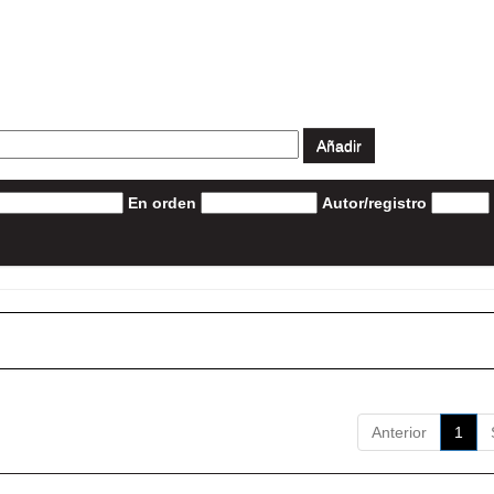
En orden
Autor/registro
Anterior
1