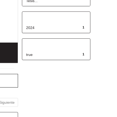
Tesis...
Fecha de lanzamiento
2024
1
Has File(s)
true
1
Siguiente