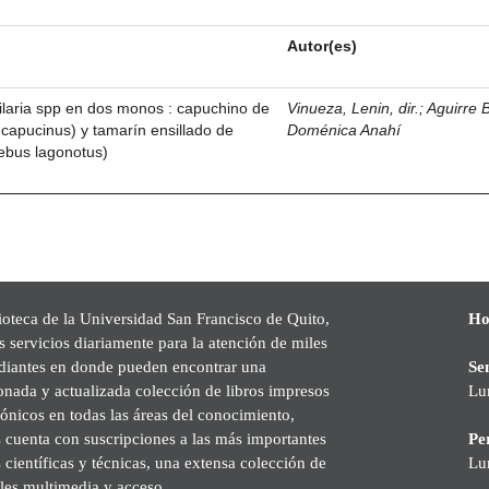
Autor(es)
ilaria spp en dos monos : capuchino de
Vinueza, Lenin, dir.
;
Aguirre B
capucinus) y tamarín ensillado de
Doménica Anahí
ebus lagonotus)
ioteca de la Universidad San Francisco de Quito,
Ho
s servicios diariamente para la atención de miles
udiantes en donde pueden encontrar una
Se
onada y actualizada colección de libros impresos
Lu
rónicos en todas las áreas del conocimiento,
cuenta con suscripciones a las más importantes
Pe
s científicas y técnicas, una extensa colección de
Lu
les multimedia y acceso.