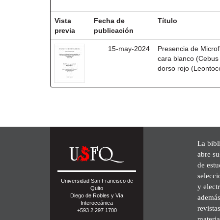
Resultados por ítem:
Vista
Fecha de
Título
previa
publicación
15-may-2024
Presencia de Microf
cara blanco (Cebus 
dorso rojo (Leontoc
La bibl
abre su
de est
selecci
Universidad San Francisco de
y elect
Quito
Diego de Robles y Vía
además 
Interoceánica
revista
+593 2 297 1700
materia