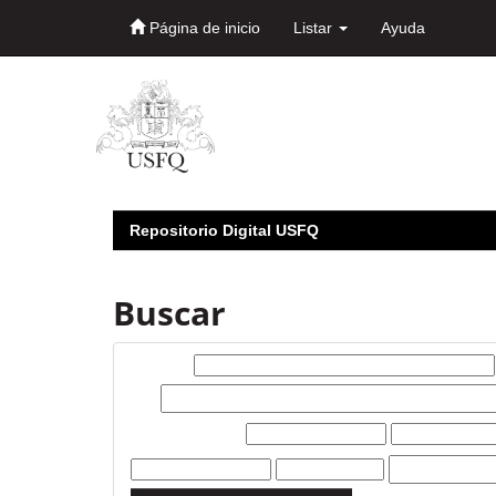
Página de inicio
Listar
Ayuda
Skip
navigation
Repositorio Digital USFQ
Buscar
Buscar:
por
Filtros actuales: