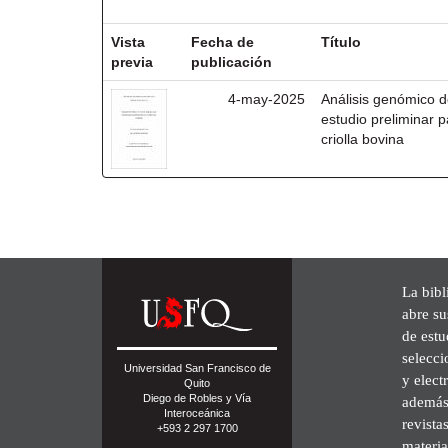
Resultados por ítem:
Vista
Fecha de
Título
previa
publicación
4-may-2025
Análisis genómico 
estudio preliminar 
criolla bovina
La bibl
abre su
de est
selecci
Universidad San Francisco de
y elect
Quito
Diego de Robles y Vía
además 
Interoceánica
revista
+593 2 297 1700
materia