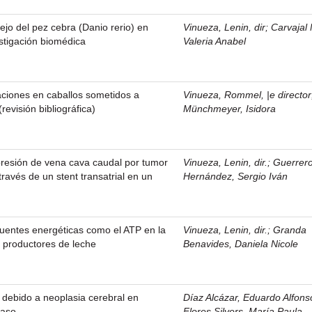
jo del pez cebra (Danio rerio) en
Vinueza, Lenin, dir
;
Carvajal 
estigación biomédica
Valeria Anabel
aciones en caballos sometidos a
Vinueza, Rommel, |e director
revisión bibliográfica)
Münchmeyer, Isidora
resión de vena cava caudal por tumor
Vinueza, Lenin, dir.
;
Guerrer
ravés de un stent transatrial en un
Hernández, Sergio Iván
 fuentes energéticas como el ATP en la
Vinueza, Lenin, dir.
;
Granda
s productores de leche
Benavides, Daniela Nicole
debido a neoplasia cerebral en
Díaz Alcázar, Eduardo Alfonso
caso
Flores Silvers, María Paula