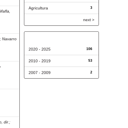
Agricultura
3
Mafla,
next >
Fecha de lanzamiento
;
Navarro
2020 - 2025
106
2010 - 2019
53
o
2007 - 2009
2
, dir.
;