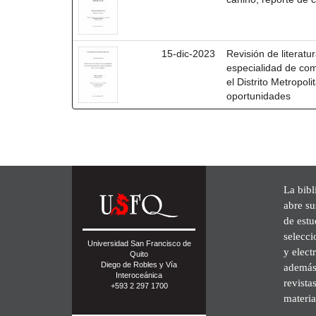
15-dic-2023
Revisión de literatu
especialidad de co
el Distrito Metropol
oportunidades
La bibl
abre su
de est
selecci
Universidad San Francisco de
y elect
Quito
Diego de Robles y Vía
además 
Interoceánica
revista
+593 2 297 1700
materia