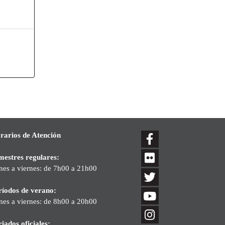
rarios de Atención
mestres regulares:
nes a viernes: de 7h00 a 21h00
ríodos de verano:
nes a viernes: de 8h00 a 20h00
iados oficiales: