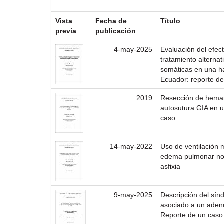
Resultados por ítem:
Vista
Fecha de
Título
previa
publicación
4-may-2025
Evaluación del efec
tratamiento alternat
somáticas en una h
Ecuador: reporte d
2019
Resección de hema
autosutura GIA en 
caso
14-may-2022
Uso de ventilación
edema pulmonar no
asfixia
9-may-2025
Descripción del sí
asociado a un aden
Reporte de un caso