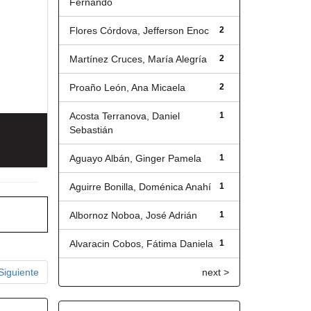
Fernando
Flores Córdova, Jefferson Enoc
2
Martínez Cruces, María Alegría
2
Proaño León, Ana Micaela
2
Acosta Terranova, Daniel
1
Sebastián
Aguayo Albán, Ginger Pamela
1
Aguirre Bonilla, Doménica Anahí
1
Albornoz Noboa, José Adrián
1
Alvaracin Cobos, Fátima Daniela
1
Siguiente
next >