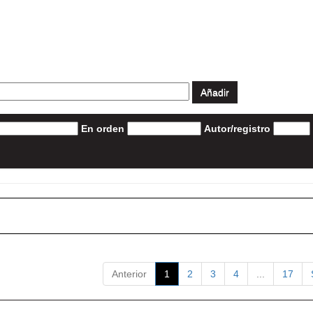
En orden
Autor/registro
Anterior
1
2
3
4
...
17