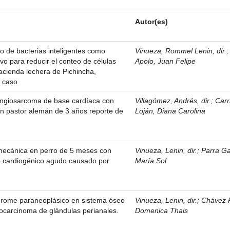
Autor(es)
to de bacterias inteligentes como
Vinueza, Rommel Lenin, dir.
ivo para reducir el conteo de células
Apolo, Juan Felipe
acienda lechera de Pichincha,
e caso
ngiosarcoma de base cardíaca con
Villagómez, Andrés, dir.
;
Carr
un pastor alemán de 3 años reporte de
Loján, Diana Carolina
 mecánica en perro de 5 meses con
Vinueza, Lenin, dir.
;
Parra Ga
 cardiogénico agudo causado por
María Sol
ndrome paraneoplásico en sistema óseo
Vinueza, Lenin, dir.
;
Chávez 
ocarcinoma de glándulas perianales.
Domenica Thais