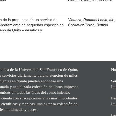
ra de la propuesta de un servicio de
Vinueza, Rommel Lenin, dir.
;
mportamiento de pequeñas especies en
Cordovez Terán, Bettina
itano de Quito – desafíos y
ioteca de la Universidad San Francisco de Quito,
Ho
s servicios diariamente para la atención de miles
udiantes en donde pueden encontrar una
Se
onada y actualizada colección de libros impresos
Lu
rónicos en todas las áreas del conocimiento,
cuenta con suscripciones a las más importantes
Pe
s científicas y técnicas, una extensa colección de
Lu
les multimedia y acceso.
Fer