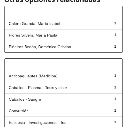
Autor
Calero Granda, María Isabel
1
Flores Silvers, María Paula
1
Piñeiros Bedón, Doménica Cristina
1
Título
Anticoagulantes (Medicina)
1
Caballos - Plasma - Tesis y diser...
1
Caballos - Sangre
1
Convulsión
1
Epilepsia - Investigaciones - Tes...
1