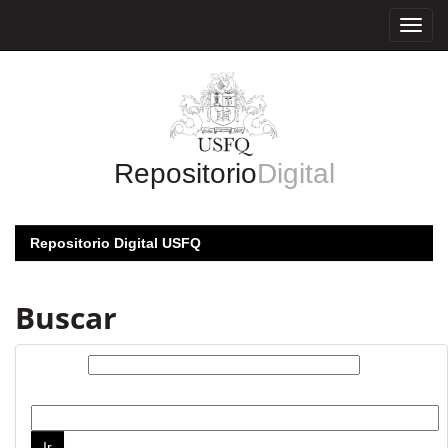
Skip
navigation
Repositorio
Digital
Repositorio Digital USFQ
Buscar
Buscar:
por