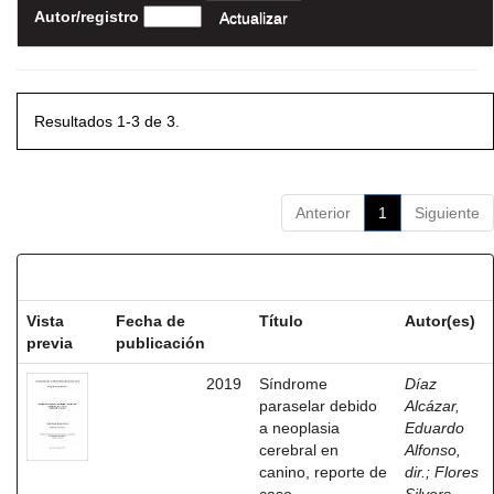
Autor/registro
Resultados 1-3 de 3.
Anterior
1
Siguiente
Resultados por ítem:
Vista
Fecha de
Título
Autor(es)
previa
publicación
2019
Síndrome
Díaz
paraselar debido
Alcázar,
a neoplasia
Eduardo
cerebral en
Alfonso,
canino, reporte de
dir.
;
Flores