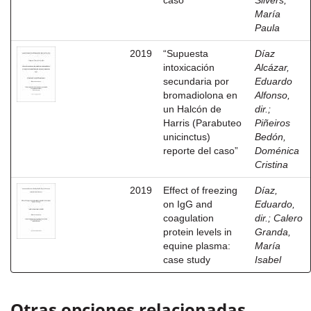
caso
Silvers,
María
Paula
2019
“Supuesta
Díaz
intoxicación
Alcázar,
secundaria por
Eduardo
bromadiolona en
Alfonso,
un Halcón de
dir.
;
Harris (Parabuteo
Piñeiros
unicinctus)
Bedón,
reporte del caso”
Doménica
Cristina
2019
Effect of freezing
Díaz,
on IgG and
Eduardo,
coagulation
dir.
;
Calero
protein levels in
Granda,
equine plasma:
María
case study
Isabel
Otras opciones relacionadas