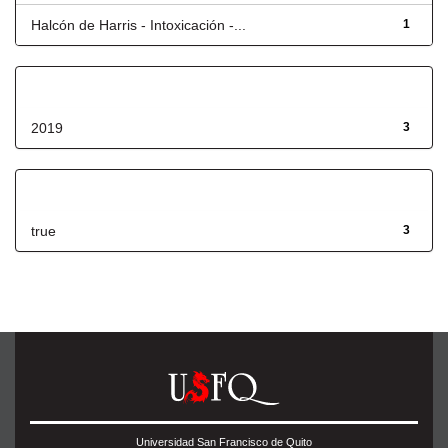
Halcón de Harris - Intoxicación -...
1
Fecha de lanzamiento
2019
3
Has File(s)
true
3
Universidad San Francisco de Quito