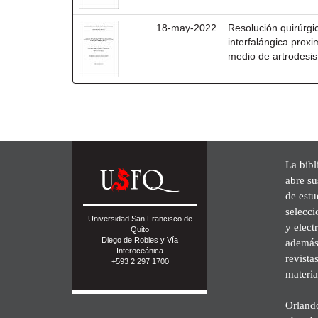
18-may-2022
Resolución quirúrgi
interfalángica prox
medio de artrodesis
La bibl
abre su
de est
selecci
Universidad San Francisco de
y elect
Quito
Diego de Robles y Vía
además 
Interoceánica
revista
+593 2 297 1700
materia
Orland