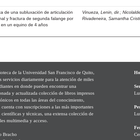
ca de una subluxación de articulación
Vinueza, Lenin, dir.
;
Nicolald
imal y fractura de segunda falange por
Rivadeneira, Samantha Crist
 en un equino de 4 años
ioteca de la Universidad San Francisco de Quito,
Ho
s servicios diariamente para la atención de miles
udiantes en donde pueden encontrar una
Se
onada y actualizada colección de libros impresos
Lu
rónicos en todas las áreas del conocimiento,
cuenta con suscripciones a las más importantes
Pe
s científicas y técnicas, una extensa colección de
Lu
les multimedia y acceso.
Fer
o Bracho
Ce