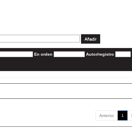
En orden
Autor/registro
Anterior
1