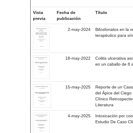
Resultados por ítem:
Vista
Fecha de
Título
previa
publicación
2-may-2024
Bifosfonatos en la v
terapéutico para sín
18-may-2022
Colitis ulcerativa a
en un caballo de 8 
15-may-2025
Reporte de un Caso
del Ápice del Ciego 
Clínico Retrospecti
Literatura
4-may-2025
Intoxicación por c
Estudio De Caso Clí