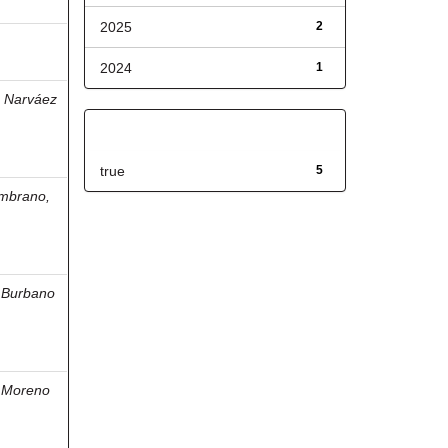
2025
2
2024
1
;
Narváez
Has File(s)
true
5
mbrano,
;
Burbano
;
Moreno