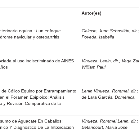
Autor(es)
eterinaria equina : / un enfoque
Galecio, Juan Sebastián, dir.
drome navicular y osteoartritis
Poveda, Isabella
sociada al uso indiscriminado de AINES
Vinueza, Lenin, dir.
;
Vega Za
años
William Paul
 de Cólico Equino por Entrampamiento
Lenin Vinueza, Rommel, dir.
en el Foramen Epiploico: Análisis
de Lara Garcés, Doménica
vo y Revisión Comparativa de la
onsumo de Aguacate En Caballos:
Vinueza, Rommel Lenin, dir.
nico Y Diagnóstico De La Intoxicación
Betancourt, María José