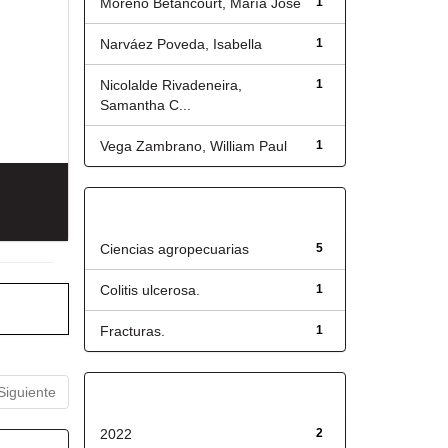
Moreno Betancourt, María José
1
Narváez Poveda, Isabella
1
Nicolalde Rivadeneira,
1
Samantha C...
Vega Zambrano, William Paul
1
Título
Ciencias agropecuarias
5
Colitis ulcerosa.
1
Fracturas.
1
Siguiente
Fecha de lanzamiento
2022
2