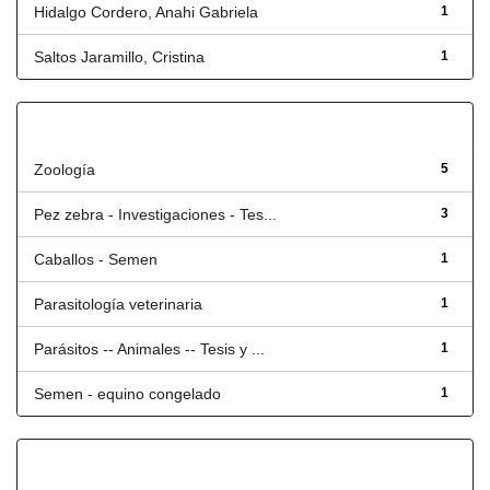
Hidalgo Cordero, Anahi Gabriela
1
Saltos Jaramillo, Cristina
1
Título
Zoología
5
Pez zebra - Investigaciones - Tes...
3
Caballos - Semen
1
Parasitología veterinaria
1
Parásitos -- Animales -- Tesis y ...
1
Semen - equino congelado
1
Fecha de lanzamiento