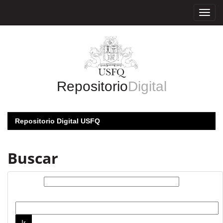
Skip
navigation
Repositorio
Digital
Repositorio Digital USFQ
Buscar
Buscar:
por