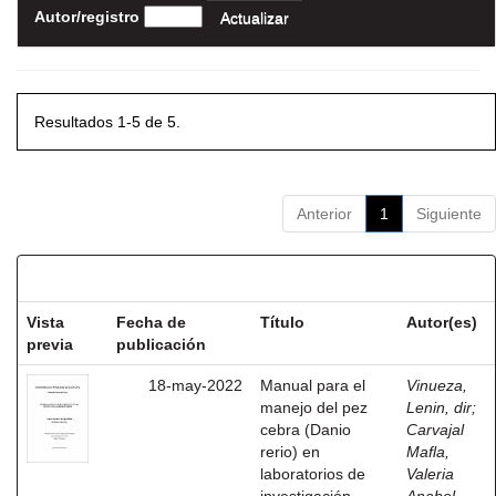
Autor/registro
Resultados 1-5 de 5.
Anterior
1
Siguiente
Resultados por ítem:
Vista
Fecha de
Título
Autor(es)
previa
publicación
18-may-2022
Manual para el
Vinueza,
manejo del pez
Lenin, dir
;
cebra (Danio
Carvajal
rerio) en
Mafla,
laboratorios de
Valeria