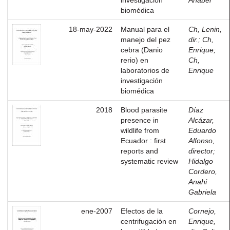
investigación
Anabel
biomédica
18-may-2022
Manual para el
Ch, Lenin,
manejo del pez
dir.
;
Ch,
cebra (Danio
Enrique
;
rerio) en
Ch,
laboratorios de
Enrique
investigación
biomédica
2018
Blood parasite
Díaz
presence in
Alcázar,
wildlife from
Eduardo
Ecuador : first
Alfonso,
reports and
director
;
systematic review
Hidalgo
Cordero,
Anahi
Gabriela
ene-2007
Efectos de la
Cornejo,
centrifugación en
Enrique,