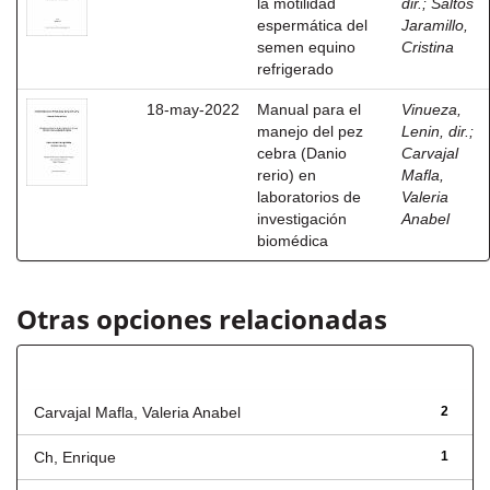
la motilidad
dir.
;
Saltos
espermática del
Jaramillo,
semen equino
Cristina
refrigerado
18-may-2022
Manual para el
Vinueza,
manejo del pez
Lenin, dir.
;
cebra (Danio
Carvajal
rerio) en
Mafla,
laboratorios de
Valeria
investigación
Anabel
biomédica
Otras opciones relacionadas
Autor
Carvajal Mafla, Valeria Anabel
2
Ch, Enrique
1