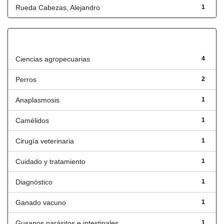
Rueda Cabezas, Alejandro
1
Título
Ciencias agropecuarias
4
Perros
2
Anaplasmosis
1
Camélidos
1
Cirugía veterinaria
1
Cuidado y tratamiento
1
Diagnóstico
1
Ganado vacuno
1
Gusanos parásitos e intestinales
1