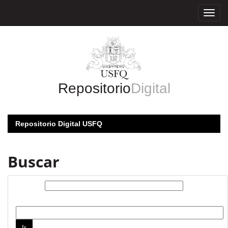
Skip
navigation
Repositorio
Digital
Repositorio Digital USFQ
Buscar
Buscar:
por