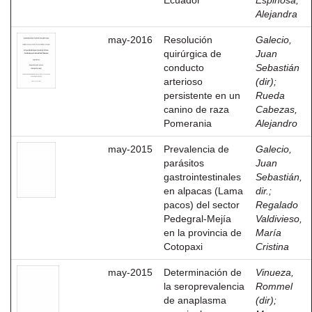
Ecuador
Espinosa,
Alejandra
may-2016
Resolución
Galecio,
quirúrgica de
Juan
conducto
Sebastián
arterioso
(dir)
;
persistente en un
Rueda
canino de raza
Cabezas,
Pomerania
Alejandro
may-2015
Prevalencia de
Galecio,
parásitos
Juan
gastrointestinales
Sebastián,
en alpacas (Lama
dir.
;
pacos) del sector
Regalado
Pedegral-Mejía
Valdivieso,
en la provincia de
María
Cotopaxi
Cristina
may-2015
Determinación de
Vinueza,
la seroprevalencia
Rommel
de anaplasma
(dir)
;