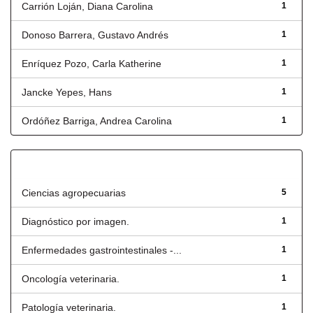
Carrión Loján, Diana Carolina
1
Donoso Barrera, Gustavo Andrés
1
Enríquez Pozo, Carla Katherine
1
Jancke Yepes, Hans
1
Ordóñez Barriga, Andrea Carolina
1
Título
Ciencias agropecuarias
5
Diagnóstico por imagen.
1
Enfermedades gastrointestinales -...
1
Oncología veterinaria.
1
Patología veterinaria.
1