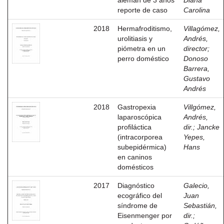
alemán de 3 años
Diana
reporte de caso
Carolina
2018
Hermafroditismo,
Villagómez,
urolitiasis y
Andrés,
piómetra en un
director
;
perro doméstico
Donoso
Barrera,
Gustavo
Andrés
2018
Gastropexia
Villgómez,
laparoscópica
Andrés,
profiláctica
dir.
;
Jancke
(intracorporea
Yepes,
subepidérmica)
Hans
en caninos
domésticos
2017
Diagnóstico
Galecio,
ecográfico del
Juan
síndrome de
Sebastián,
Eisenmenger por
dir.
;