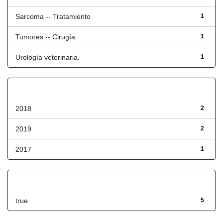
Sarcoma -- Tratamiento
1
Tumores -- Cirugía.
1
Urología veterinaria.
1
Fecha de lanzamiento
2018
2
2019
2
2017
1
Has File(s)
true
5