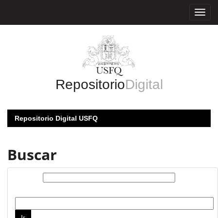
Skip
navigation
Repositorio
Digital
Repositorio Digital USFQ
Buscar
Buscar:
por