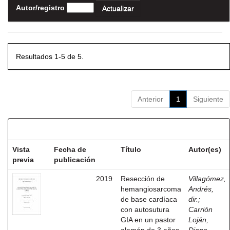
Autor/registro
Resultados 1-5 de 5.
Anterior
1
Siguiente
Resultados por ítem:
Vista
Fecha de
Título
Autor(es)
previa
publicación
2019
Resección de
Villagómez,
hemangiosarcoma
Andrés,
de base cardíaca
dir.
;
con autosutura
Carrión
GIA en un pastor
Loján,