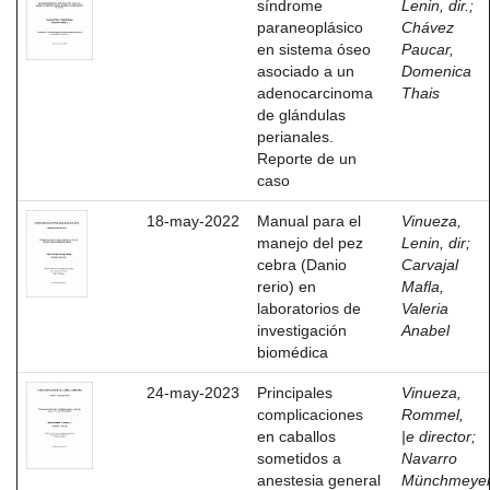
síndrome
Lenin, dir.
;
paraneoplásico
Chávez
en sistema óseo
Paucar,
asociado a un
Domenica
adenocarcinoma
Thais
de glándulas
perianales.
Reporte de un
caso
18-may-2022
Manual para el
Vinueza,
manejo del pez
Lenin, dir
;
cebra (Danio
Carvajal
rerio) en
Mafla,
laboratorios de
Valeria
investigación
Anabel
biomédica
24-may-2023
Principales
Vinueza,
complicaciones
Rommel,
en caballos
|e director
;
sometidos a
Navarro
anestesia general
Münchmeyer