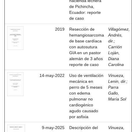
hacienda lechera
de Pichincha,
Ecuador: reporte
de caso
2019
Resección de
Villagómez,
hemangiosarcoma
Andrés,
de base cardíaca
dir.
;
con autosutura
Carrión
GIA en un pastor
Loján,
alemán de 3 años
Diana
reporte de caso
Carolina
14-may-2022
Uso de ventilación
Vinueza,
mecánica en
Lenin, dir.
;
perro de 5 meses
Parra
con edema
Gallo,
pulmonar no
María Sol
cardiogénico
agudo causado
por asfixia
9-may-2025
Descripción del
Vinueza,