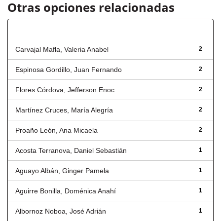
Otras opciones relacionadas
Autor
Carvajal Mafla, Valeria Anabel
2
Espinosa Gordillo, Juan Fernando
2
Flores Córdova, Jefferson Enoc
2
Martínez Cruces, María Alegría
2
Proaño León, Ana Micaela
2
Acosta Terranova, Daniel Sebastián
1
Aguayo Albán, Ginger Pamela
1
Aguirre Bonilla, Doménica Anahí
1
Albornoz Noboa, José Adrián
1