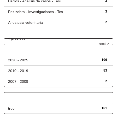
Perros - Análisis de casos - Tesi...
3
Pez zebra - Investigaciones - Tes...
3
Anestesia veterinaria
2
< previous
next >
Fecha de lanzamiento
2020 - 2025
106
2010 - 2019
53
2007 - 2009
2
Has File(s)
true
161