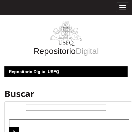
Skip
navigation
Repositorio
Digital
Repositorio Digital USFQ
Buscar
Buscar:
por