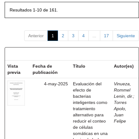
Resultados 1-10 de 161.
Anterior
1
2
3
4
...
17
Siguiente
Resultados por ítem:
Vista
Fecha de
Título
Autor(es)
previa
publicación
4-may-2025
Evaluación del
Vinueza,
efecto de
Rommel
bacterias
Lenin, dir.
;
inteligentes como
Torres
tratamiento
Apolo,
alternativo para
Juan
reducir el conteo
Felipe
de células
somáticas en una