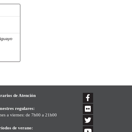
Aguayo
rarios de Atención
mestres regulares:
nes a viernes: de 7h00 a 21h00
ríodos de verano: