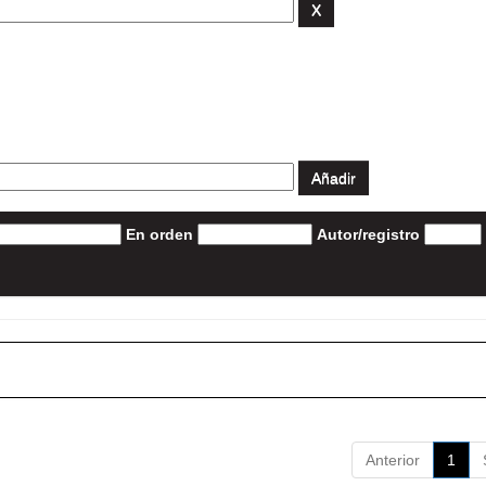
En orden
Autor/registro
Anterior
1