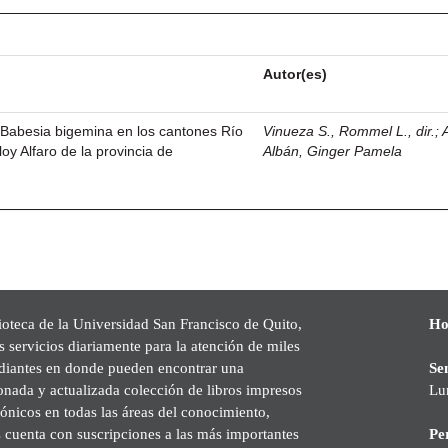
Autor(es)
 Babesia bigemina en los cantones Río
Vinueza S., Rommel L., dir.
;
oy Alfaro de la provincia de
Albán, Ginger Pamela
ioteca de la Universidad San Francisco de Quito,
Ho
s servicios diariamente para la atención de miles
udiantes en donde pueden encontrar una
Se
onada y actualizada colección de libros impresos
Lu
rónicos en todas las áreas del conocimiento,
cuenta con suscripciones a las más importantes
Pe