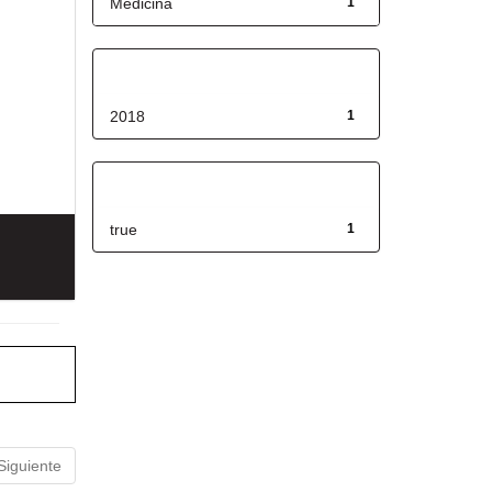
Medicina
1
Fecha de lanzamiento
2018
1
Has File(s)
true
1
Siguiente