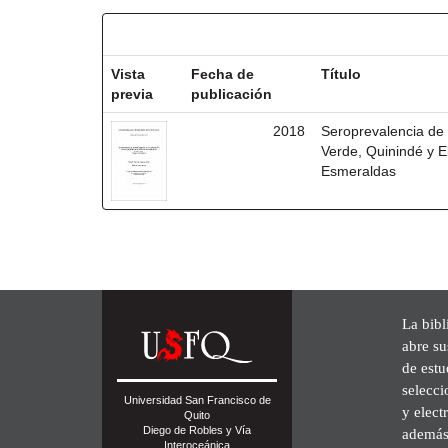
Resultados por ítem:
Vista
Fecha de
Título
previa
publicación
2018
Seroprevalencia de
Verde, Quinindé y El
Esmeraldas
La bibl
abre su
de est
selecci
Universidad San Francisco de
y elect
Quito
Diego de Robles y Vía
además 
Interoceánica