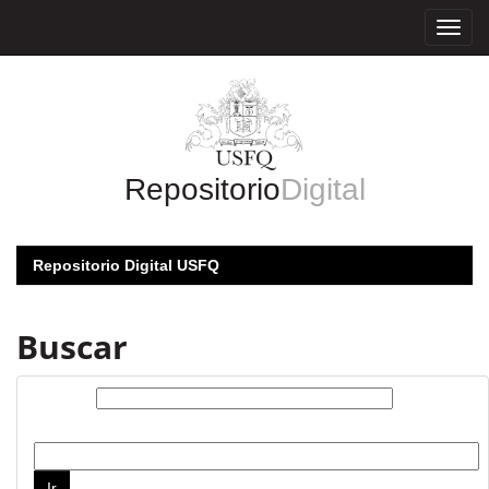
Skip
navigation
Repositorio
Digital
Repositorio Digital USFQ
Buscar
Buscar:
por