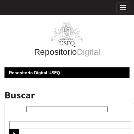
Skip
navigation
Repositorio
Digital
Repositorio Digital USFQ
Buscar
Buscar:
por