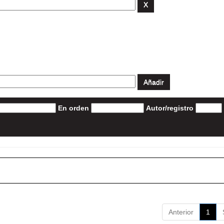
En orden
Autor/registro
Anterior
1