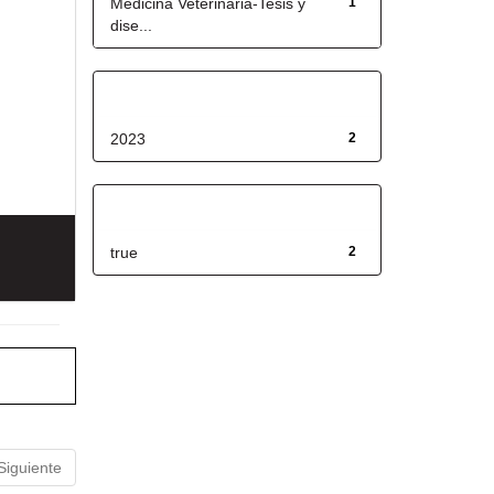
Medicina Veterinaria-Tesis y
1
dise...
Fecha de lanzamiento
2023
2
Has File(s)
true
2
Siguiente