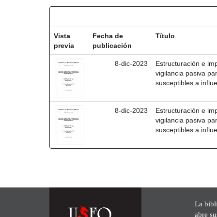
Resultados por ítem:
Vista
Fecha de
Título
previa
publicación
8-dic-2023
Estructuración e im
vigilancia pasiva pa
susceptibles a influ
8-dic-2023
Estructuración e im
vigilancia pasiva pa
susceptibles a infl
La bibl
abre su