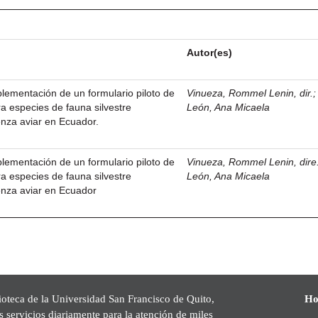
Autor(es)
plementación de un formulario piloto de
Vinueza, Rommel Lenin, dir.
ra especies de fauna silvestre
León, Ana Micaela
enza aviar en Ecuador.
plementación de un formulario piloto de
Vinueza, Rommel Lenin, dire
ra especies de fauna silvestre
León, Ana Micaela
uenza aviar en Ecuador
ioteca de la Universidad San Francisco de Quito,
Ho
s servicios diariamente para la atención de miles