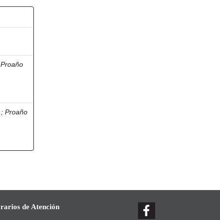
;
Proaño
.
;
Proaño
rarios de Atención