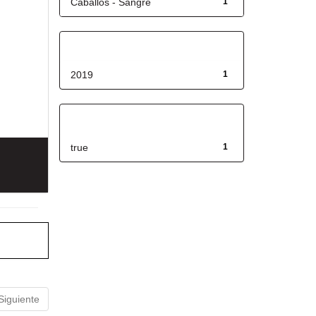
Caballos - Sangre
1
Fecha de lanzamiento
2019
1
Has File(s)
true
1
Siguiente