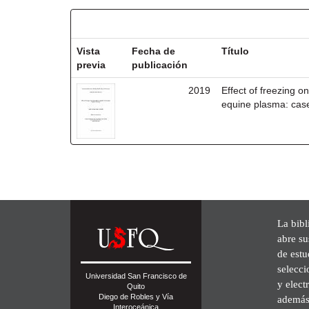
Resultados por ítem:
Vista
Fecha de
Título
previa
publicación
2019
Effect of freezing o
equine plasma: cas
La bibl
abre su
de est
selecci
Universidad San Francisco de
y elect
Quito
Diego de Robles y Vía
además 
Interoceánica