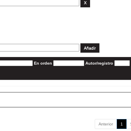
En orden
Autor/registro
Anterior
1