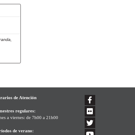
randa,
rarios de Atención
mestres regulares:
nes a viernes: de 7h00 a 21h00
ríodos de verano: