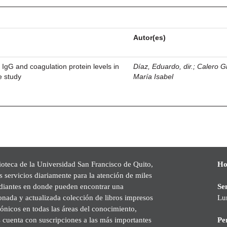
Autor(es)
n IgG and coagulation protein levels in
Díaz, Eduardo, dir.
;
Calero G
e study
María Isabel
ioteca de la Universidad San Francisco de Quito,
Ho
s servicios diariamente para la atención de miles
udiantes en donde pueden encontrar una
Se
onada y actualizada colección de libros impresos
Lu
rónicos en todas las áreas del conocimiento,
cuenta con suscripciones a las más importantes
Pe