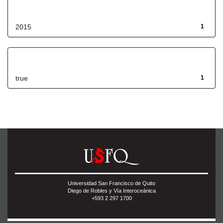
Fecha de lanzamiento
2015
1
Has File(s)
true
1
Universidad San Francisco de Quito
Diego de Robles y Vía Interoceánica
+593 2 297 1700