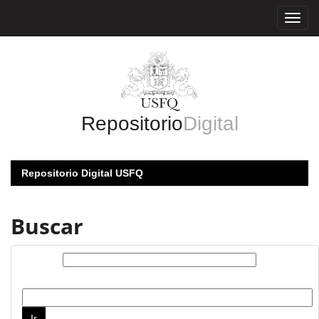
Skip
navigation
Repositorio
Digital
Repositorio Digital USFQ
Buscar
Buscar:
por