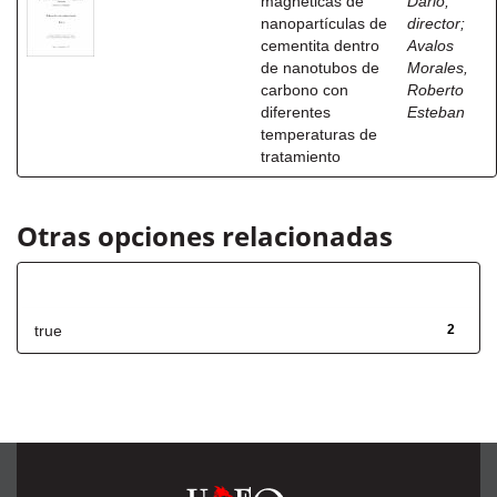
magneticas de
Dario,
nanopartículas de
director
;
cementita dentro
Avalos
de nanotubos de
Morales,
carbono con
Roberto
diferentes
Esteban
temperaturas de
tratamiento
Otras opciones relacionadas
Has File(s)
true
2