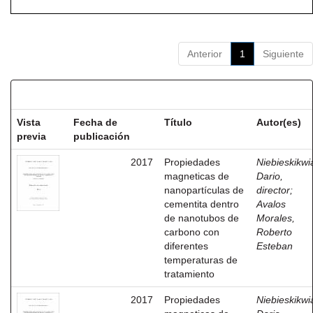
Anterior
1
Siguiente
Resultados por ítem:
Vista
Fecha de
Título
Autor(es)
previa
publicación
2017
Propiedades
Niebieskikwia
magneticas de
Dario,
nanopartículas de
director
;
cementita dentro
Avalos
de nanotubos de
Morales,
carbono con
Roberto
diferentes
Esteban
temperaturas de
tratamiento
2017
Propiedades
Niebieskikwia