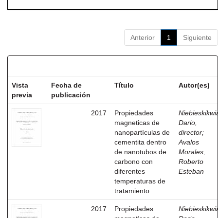
Anterior
1
Siguiente
Resultados por ítem:
Vista
Fecha de
Título
Autor(es)
previa
publicación
2017
Propiedades
Niebieskikwia
magneticas de
Dario,
nanopartículas de
director
;
cementita dentro
Avalos
de nanotubos de
Morales,
carbono con
Roberto
diferentes
Esteban
temperaturas de
tratamiento
2017
Propiedades
Niebieskikwia