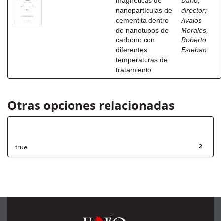
magneticas de
Dario,
nanopartículas de
director
;
cementita dentro
Avalos
de nanotubos de
Morales,
carbono con
Roberto
diferentes
Esteban
temperaturas de
tratamiento
Otras opciones relacionadas
Has File(s)
true
2