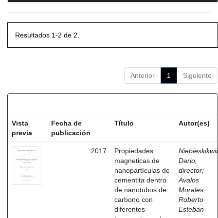
Resultados 1-2 de 2.
Anterior
1
Siguiente
Resultados por ítem:
Vista
Fecha de
Título
Autor(es)
previa
publicación
2017
Propiedades
Niebieskikwia
magneticas de
Dario,
nanopartículas de
director
;
cementita dentro
Avalos
de nanotubos de
Morales,
carbono con
Roberto
diferentes
Esteban