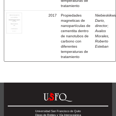
temperaturas de
tratamiento
2017
Propiedades
Niebieskikwia
magneticas de
Dario,
nanopartículas de
director
;
cementita dentro
Avalos
de nanotubos de
Morales,
carbono con
Roberto
diferentes
Esteban
temperaturas de
tratamiento
Universidad San Francisco de Quito
Diego de Robles y Vía Interoceánica