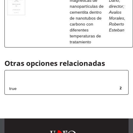
magneticas de
Dario,
nanopartículas de
director
;
cementita dentro
Avalos
de nanotubos de
Morales,
carbono con
Roberto
diferentes
Esteban
temperaturas de
tratamiento
Otras opciones relacionadas
Has File(s)
true
2