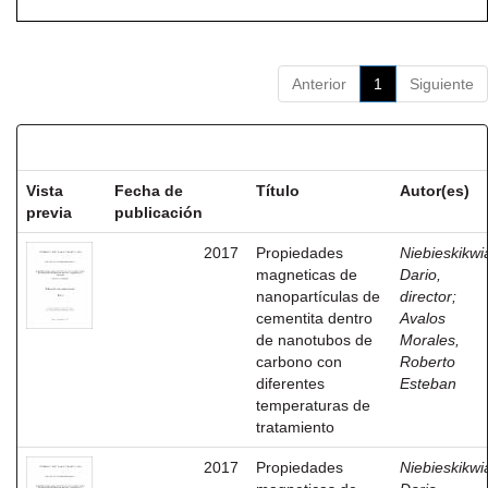
Anterior
1
Siguiente
Resultados por ítem:
Vista
Fecha de
Título
Autor(es)
previa
publicación
2017
Propiedades
Niebieskikwia
magneticas de
Dario,
nanopartículas de
director
;
cementita dentro
Avalos
de nanotubos de
Morales,
carbono con
Roberto
diferentes
Esteban
temperaturas de
tratamiento
2017
Propiedades
Niebieskikwia