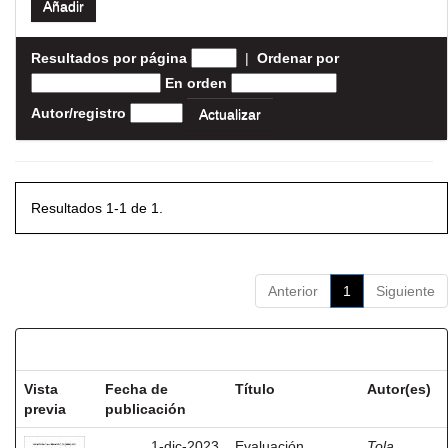
Resultados por página
|
Ordenar por
En orden
Autor/registro
Resultados 1-1 de 1.
Anterior
1
Siguiente
Resultados por ítem:
Vista
Fecha de
Título
Autor(es)
previa
publicación
1-dic-2023
Evaluación
Tola,