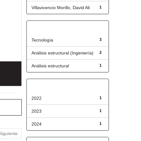
Villavicencio Morillo, David Ali
1
Título
Tecnología
3
Análisis estructural (Ingeniería)
2
Análisis estructural
1
Fecha de lanzamiento
2022
1
2023
1
2024
1
Siguiente