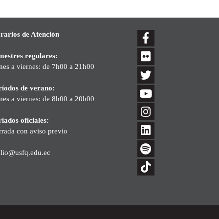
rarios de Atención
mestres regulares:
nes a viernes: de 7h00 a 21h00
ríodos de verano:
nes a viernes: de 8h00 a 20h00
iados oficiales:
rrada con aviso previo
blio@usfq.edu.ec