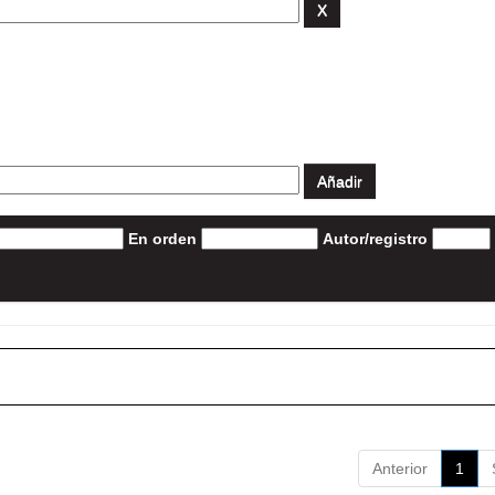
En orden
Autor/registro
Anterior
1