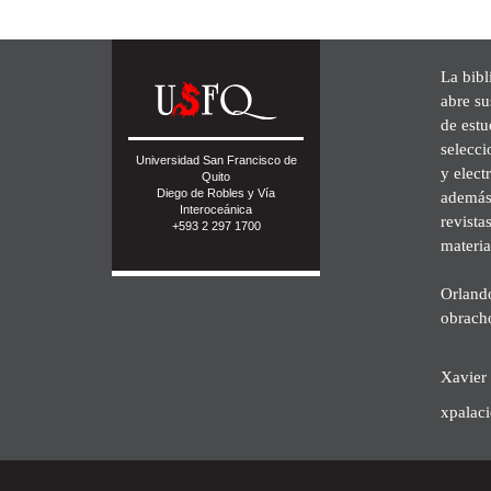
La bibl
abre su
de est
selecci
Universidad San Francisco de
y elect
Quito
Diego de Robles y Vía
además 
Interoceánica
revista
+593 2 297 1700
materia
Orland
obrach
Xavier 
xpalac