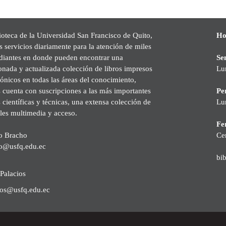
ioteca de la Universidad San Francisco de Quito,
Ho
s servicios diariamente para la atención de miles
udiantes en donde pueden encontrar una
Se
onada y actualizada colección de libros impresos
Lu
rónicos en todas las áreas del conocimiento,
cuenta con suscripciones a las más importantes
Pe
s científicas y técnicas, una extensa colección de
Lu
les multimedia y acceso.
Fer
o Bracho
Ce
o@usfq.edu.ec
bi
Palacios
ios@usfq.edu.ec