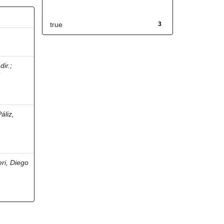
Has File(s)
true
3
dir.
;
i
áliz,
eri, Diego