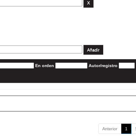
En orden
Autor/registro
Anterior
1