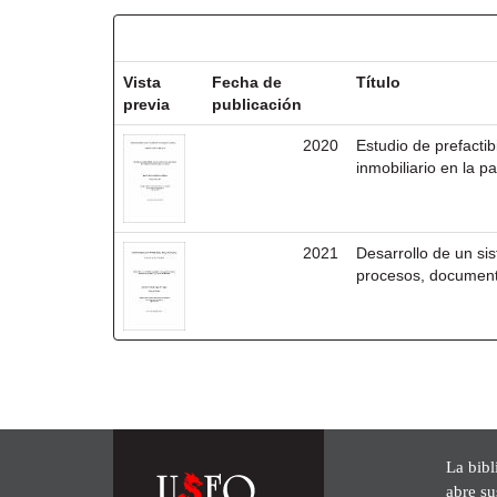
Resultados por ítem:
Vista
Fecha de
Título
previa
publicación
2020
Estudio de prefactib
inmobiliario en la p
2021
Desarrollo de un si
procesos, documentos
La bibl
abre su