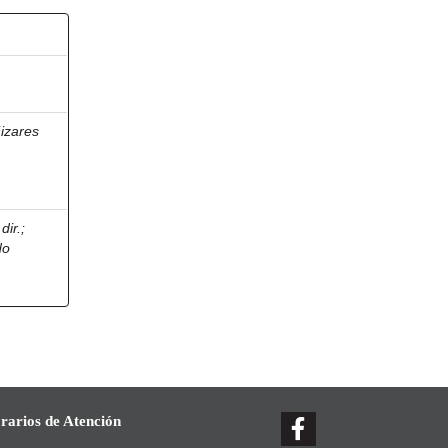
izares
dir.
;
do
rarios de Atención