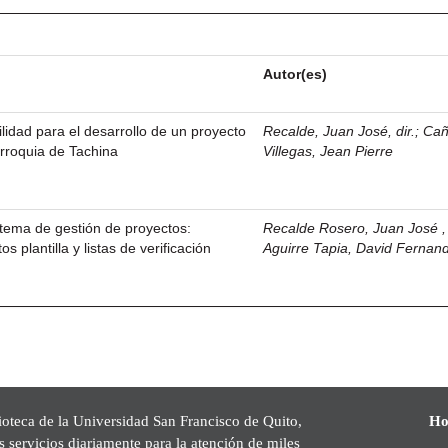
Autor(es)
ilidad para el desarrollo de un proyecto
Recalde, Juan José, dir.
;
Cañ
arroquia de Tachina
Villegas, Jean Pierre
stema de gestión de proyectos:
Recalde Rosero, Juan José , 
 plantilla y listas de verificación
Aguirre Tapia, David Fernan
ioteca de la Universidad San Francisco de Quito,
Ho
s servicios diariamente para la atención de miles