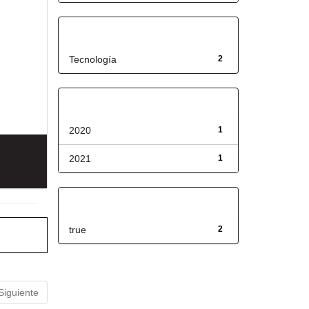
Título
Tecnología
2
Fecha de lanzamiento
2020
1
2021
1
Has File(s)
true
2
Siguiente