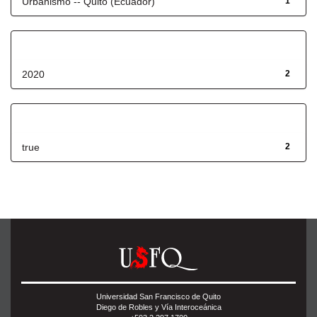
Urbanismo -- Quito (Ecuador)
1
Fecha de lanzamiento
2020
2
Has File(s)
true
2
Universidad San Francisco de Quito
Diego de Robles y Vía Interoceánica