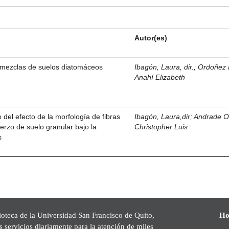
Autor(es)
 mezclas de suelos diatomáceos
Ibagón, Laura, dir.
;
Ordoñez 
Anahí Elizabeth
 del efecto de la morfología de fibras
Ibagón, Laura,dir
;
Andrade Or
fuerzo de suelo granular bajo la
Christopher Luis
s
ioteca de la Universidad San Francisco de Quito,
Ho
s servicios diariamente para la atención de miles