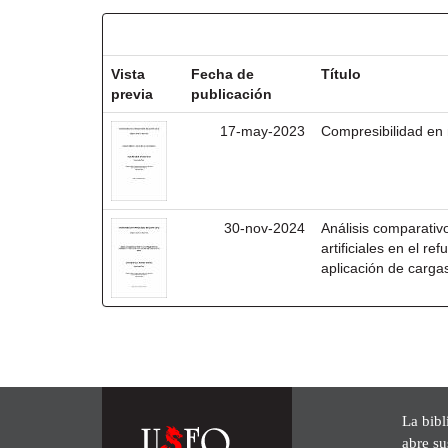
Resultados por ítem:
Vista
Fecha de
Título
previa
publicación
17-may-2023
Compresibilidad en
30-nov-2024
Análisis comparativo
artificiales en el re
aplicación de carga
La bibl
abre su