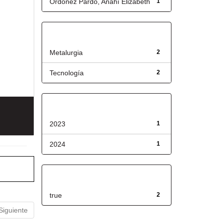
Ordoñez Pardo, Anahí Elizabeth
1
Título
Metalurgia
2
Tecnología
2
Fecha de lanzamiento
2023
1
2024
1
Has File(s)
true
2
Siguiente