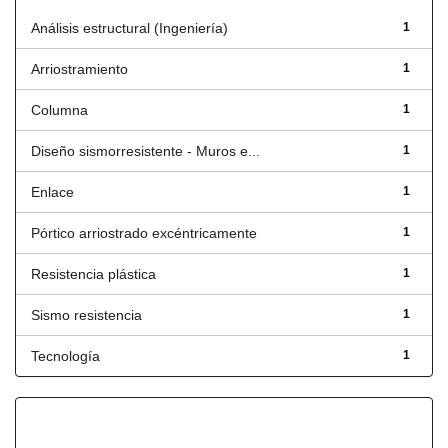
Análisis estructural (Ingeniería)
1
Arriostramiento
1
Columna
1
Diseño sismorresistente - Muros e...
1
Enlace
1
Pórtico arriostrado excéntricamente
1
Resistencia plástica
1
Sismo resistencia
1
Tecnología
1
Fecha de lanzamiento