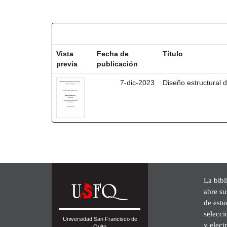
Resultados por ítem:
Vista
Fecha de
Título
previa
publicación
7-dic-2023
Diseño estructural d
La bibl
abre su
de est
selecci
Universidad San Francisco de
y elect
Quito