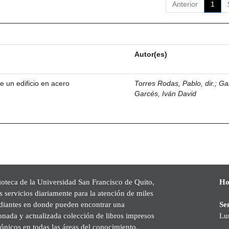
Anterior
1
Autor(es)
e un edificio en acero
Torres Rodas, Pablo, dir.
;
Ga
Garcés, Iván David
ioteca de la Universidad San Francisco de Quito,
Ho
s servicios diariamente para la atención de miles
udiantes en donde pueden encontrar una
Se
onada y actualizada colección de libros impresos
Lu
rónicos en todas las áreas del conocimiento,