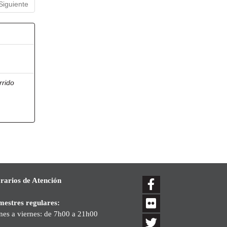
Siguiente
rrido
rarios de Atención
mestres regulares:
nes a viernes: de 7h00 a 21h00