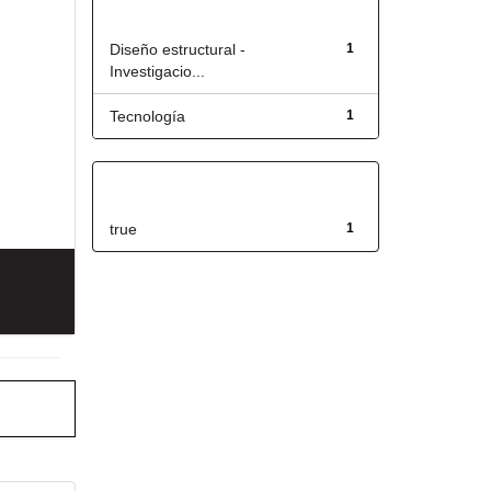
Título
Diseño estructural -
1
Investigacio...
Tecnología
1
Has File(s)
true
1