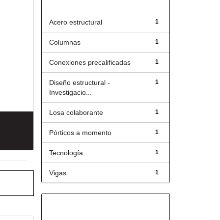
Título
Acero estructural
1
Columnas
1
Conexiones precalificadas
1
Diseño estructural -
1
Investigacio...
Losa colaborante
1
Pórticos a momento
1
Tecnología
1
Vigas
1
Fecha de lanzamiento