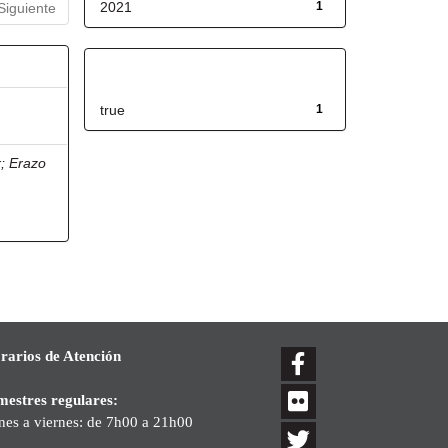
2021
1
Siguiente
Has File(s)
true
1
r
;
Erazo
rarios de Atención
mestres regulares:
nes a viernes: de 7h00 a 21h00