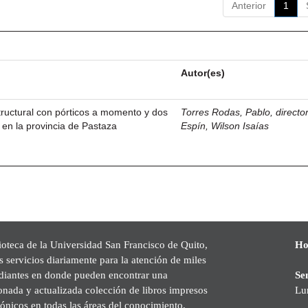
Anterior
1
Autor(es)
structural con pórticos a momento y dos
Torres Rodas, Pablo, directo
 en la provincia de Pastaza
Espín, Wilson Isaías
ioteca de la Universidad San Francisco de Quito,
Ho
s servicios diariamente para la atención de miles
udiantes en donde pueden encontrar una
Se
onada y actualizada colección de libros impresos
Lu
rónicos en todas las áreas del conocimiento,