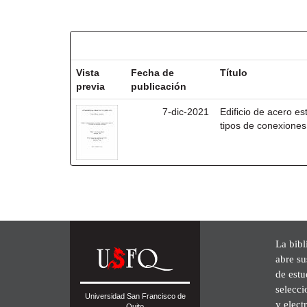
Resultados por ítem:
Vista
Fecha de
Título
previa
publicación
7-dic-2021
Edificio de acero e
tipos de conexiones
La bibl
abre su
de est
selecci
Universidad San Francisco de
y elect
Quito