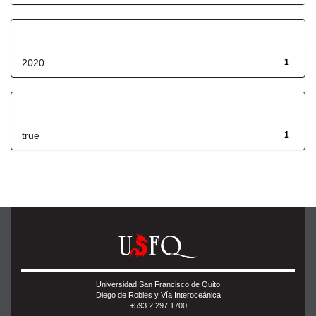
Fecha de lanzamiento
2020
1
Has File(s)
true
1
Universidad San Francisco de Quito
Diego de Robles y Vía Interoceánica
+593 2 297 1700