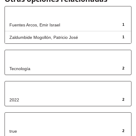
Autor
Fuentes Arcos, Emir Israel
1
Zaldumbide Mogollón, Patricio José
1
Título
Tecnología
2
Fecha de lanzamiento
2022
2
Has File(s)
true
2