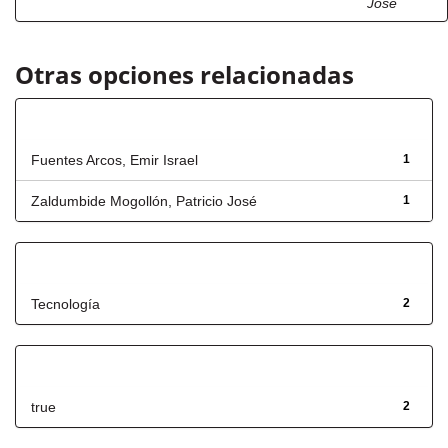
José
Otras opciones relacionadas
Autor
Fuentes Arcos, Emir Israel
1
Zaldumbide Mogollón, Patricio José
1
Título
Tecnología
2
Has File(s)
true
2