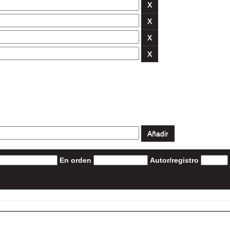
En orden
Autor/registro