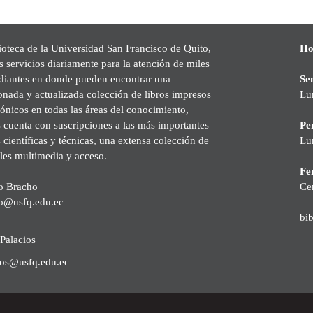
ioteca de la Universidad San Francisco de Quito,
Ho
s servicios diariamente para la atención de miles
udiantes en donde pueden encontrar una
Se
onada y actualizada colección de libros impresos
Lu
rónicos en todas las áreas del conocimiento,
cuenta con suscripciones a las más importantes
Pe
s científicas y técnicas, una extensa colección de
Lu
les multimedia y acceso.
Fer
o Bracho
Ce
o@usfq.edu.ec
bi
Palacios
ios@usfq.edu.ec