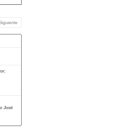
Siguiente
tor
;
io José