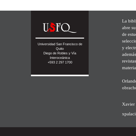
La bibl
abre su
de est
selecci
Universidad San Francisco de
y elect
Quito
Diego de Robles y Vía
además 
Interoceánica
revista
+593 2 297 1700
materia
Orland
obrach
Xavier 
xpalac