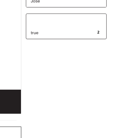
José
Has File(s)
true
2