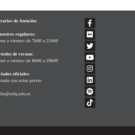
rarios de Atención
mestres regulares:
nes a viernes: de 7h00 a 21h00
ríodos de verano:
nes a viernes: de 8h00 a 20h00
iados oficiales:
rrada con aviso previo
blio@usfq.edu.ec