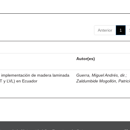
Anterior
1
Autor(es)
la implementación de madera laminada
Guerra, Miguel Andrés, dir.
;
LT y LVL) en Ecuador
Zaldumbide Mogollón, Patric