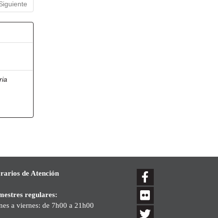
Siguiente
ria
rarios de Atención
mestres regulares:
nes a viernes: de 7h00 a 21h00