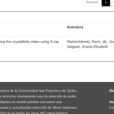
Anterior
1
Autor(es)
g the crystallinity index using X-ray
Niebieskikwiat, Darío, dir.
;
So
Salgado, Ariana Elizabeth
ioteca de la Universidad San Francisco de Quito,
Ho
s servicios diariamente para la atención de miles
udiantes en donde pueden encontrar una
Se
onada y actualizada colección de libros impresos
Lu
rónicos en todas las áreas del conocimiento,