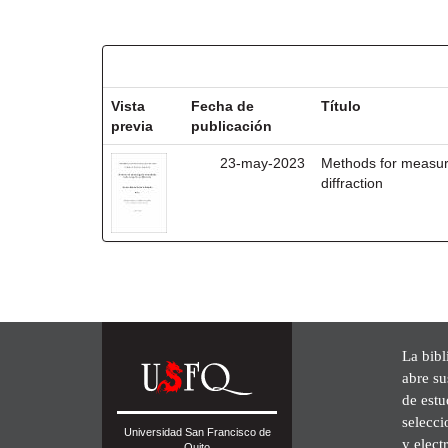
Resultados por ítem:
Vista
Fecha de
Título
previa
publicación
23-may-2023
Methods for measurin
diffraction
La bibl
abre su
de est
selecci
Universidad San Francisco de
y elect
Quito