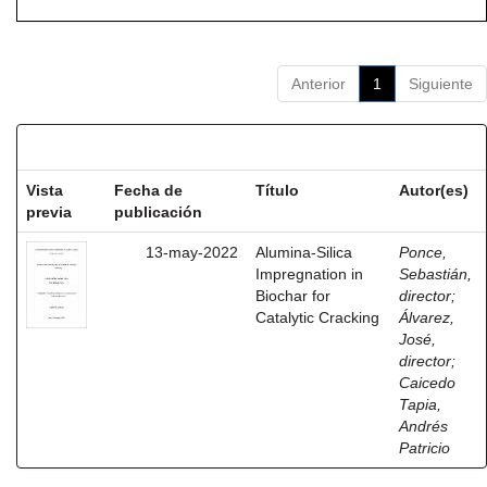
Anterior
1
Siguiente
Resultados por ítem:
Vista
Fecha de
Título
Autor(es)
previa
publicación
13-may-2022
Alumina-Silica
Ponce,
Impregnation in
Sebastián,
Biochar for
director
;
Catalytic Cracking
Álvarez,
José,
director
;
Caicedo
Tapia,
Andrés
Patricio