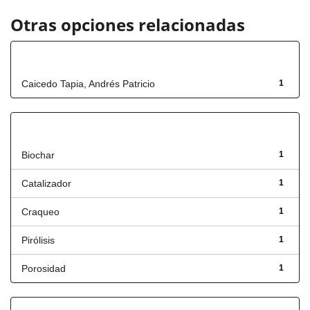
Otras opciones relacionadas
Autor
Caicedo Tapia, Andrés Patricio
1
Título
Biochar
1
Catalizador
1
Craqueo
1
Pirólisis
1
Porosidad
1