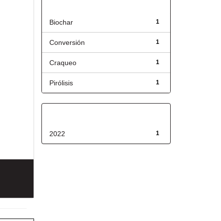
Título
Biochar
1
Conversión
1
Craqueo
1
Pirólisis
1
Fecha de lanzamiento
2022
1