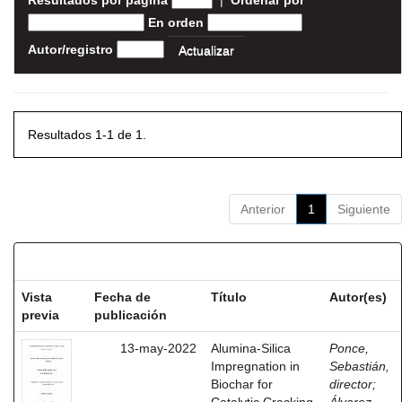
Resultados por página
|
Ordenar por
En orden
Autor/registro
Resultados 1-1 de 1.
Anterior
1
Siguiente
Resultados por ítem:
Vista
Fecha de
Título
Autor(es)
previa
publicación
13-may-2022
Alumina-Silica
Ponce,
Impregnation in
Sebastián,
Biochar for
director
;